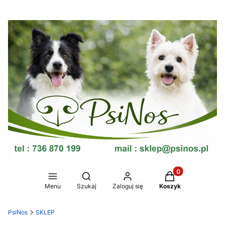
Produkty w koszy
Otwórz wyszukiwarkę
Menu
Szukaj
Zaloguj się
Koszyk
PsiNos
SKLEP