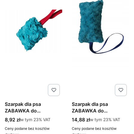
Szarpak dla psa
Szarpak dla psa
ZABAWKA do
ZABAWKA do
przeciągania sznurek
przeciągania sznurek
Cena brutto
Cena brutto
8,92 zł
w tym %s VAT
14,88 zł
w tym %s VAT
w tym
23%
VAT
w tym
23%
VAT
Ceny podane bez kosztów
Ceny podane bez kosztów