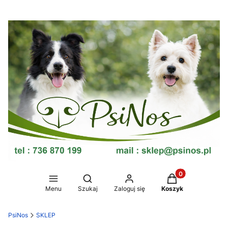
Produkty w koszy
Otwórz wyszukiwarkę
Menu
Szukaj
Zaloguj się
Koszyk
PsiNos
SKLEP