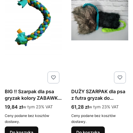
BIG !! Szarpak dla psa
DUŻY SZARPAK dla psa
gryzak kolory ZABAWKA
z futra gryzak do
psów
przeciągania z
Cena brutto
Cena brutto
19,84 zł
w tym %s VAT
61,28 zł
w tym %s VAT
w tym
23%
VAT
w tym
23%
VAT
amortyzatorem gryzak
Ceny podane bez kosztów
Ceny podane bez kosztów
dostawy.
dostawy.
Do koszyka
Do koszyka