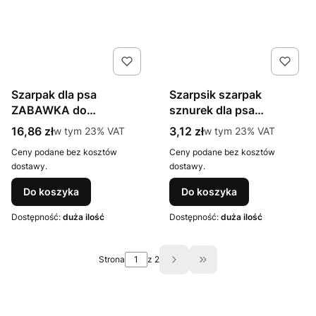
Szarpak dla psa
Szarpsik szarpak
ZABAWKA do
sznurek dla psa
przeciągania sznurek z
WARKOCZ 30CM
Cena brutto
Cena brutto
16,86 zł
w tym %s VAT
3,12 zł
w tym %s VAT
w tym
23%
VAT
w tym
23%
VAT
rączką do przeciągania
Ceny podane bez kosztów
Ceny podane bez kosztów
dostawy.
dostawy.
Do koszyka
Do koszyka
Dostępność:
duża ilość
Dostępność:
duża ilość
Strona
z 2
Przejdź do ostatniej st