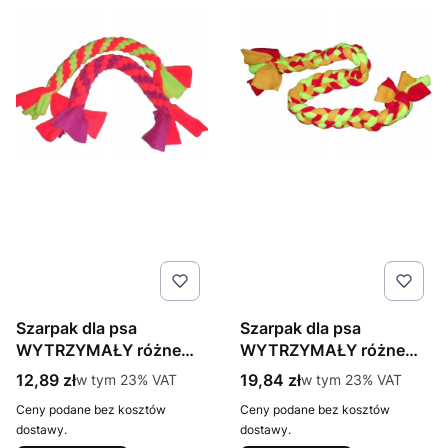
Szarpak dla psa
Szarpak dla psa
WYTRZYMAŁY różne
WYTRZYMAŁY różne
kolory ZABAWKA
kolory ZABAWKA
Cena brutto
Cena brutto
12,89 zł
w tym %s VAT
19,84 zł
w tym %s VAT
w tym
23%
VAT
w tym
23%
VAT
Ceny podane bez kosztów
Ceny podane bez kosztów
dostawy.
dostawy.