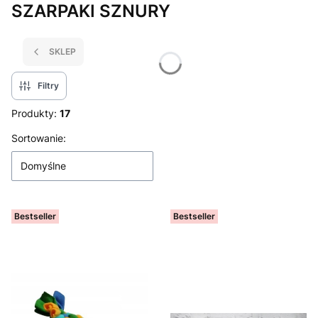
SZARPAKI SZNURY
SKLEP
Filtry
Produkty:
17
Lista produktów
Sortowanie:
Domyślne
Bestseller
Bestseller