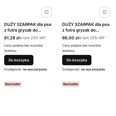
DUŻY SZARPAK dla psa
DUŻY SZARPAK dla psa
z futra gryzak do
z futra gryzak do
przeciągania z
przeciągania z
Cena brutto
Cena brutto
61,28 zł
w tym %s VAT
66,00 zł
w tym %s VAT
w tym
23%
VAT
w tym
23%
VAT
amortyzatorem gryzak
amortyzatorem OWCA
Ceny podane bez kosztów
Ceny podane bez kosztów
dostawy.
dostawy.
Do koszyka
Do koszyka
Dostępność:
na wyczerpaniu
Dostępność:
na wyczerpaniu
Bestseller
Bestseller