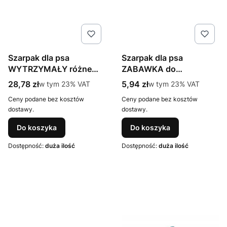
Szarpak dla psa
Szarpak dla psa
WYTRZYMAŁY różne
ZABAWKA do
kolory ZABAWKA
przeciągania sznurek
Cena brutto
Cena brutto
28,78 zł
w tym %s VAT
5,94 zł
w tym %s VAT
w tym
23%
VAT
w tym
23%
VAT
Ceny podane bez kosztów
Ceny podane bez kosztów
dostawy.
dostawy.
Do koszyka
Do koszyka
Dostępność:
duża ilość
Dostępność:
duża ilość